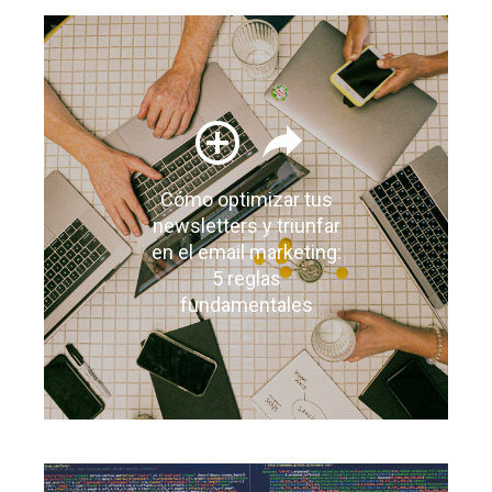
Cómo optimizar tus
newsletters y triunfar
en el email marketing:
5 reglas
fundamentales