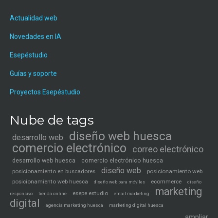
Actualidad web
Novedades en IA
Esepéstudio
Guías y soporte
Proyectos Esepéstudio
Nube de tags
diseño web huesca
desarrollo web
comercio electrónico
correo electrónico
desarrollo web huesca
comercio electrónico huesca
diseño web
posicionamiento en buscadores
posicionamiento web
posicionamiento web huesca
ecommerce
diseño web para móviles
diseño
marketing
esepe estudio
tienda online
email marketing
responsivo
digital
agencia marketing huesca
marketing digital huesca
ampliar