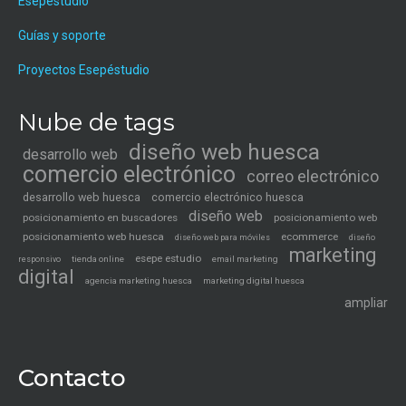
Esepéstudio
Guías y soporte
Proyectos Esepéstudio
Nube de tags
diseño web huesca
desarrollo web
comercio electrónico
correo electrónico
desarrollo web huesca
comercio electrónico huesca
diseño web
posicionamiento en buscadores
posicionamiento web
posicionamiento web huesca
ecommerce
diseño web para móviles
diseño
marketing
esepe estudio
tienda online
email marketing
responsivo
digital
agencia marketing huesca
marketing digital huesca
ampliar
Contacto