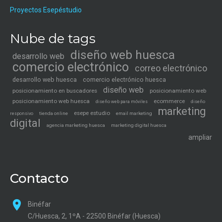
Proyectos Esepéstudio
Nube de tags
diseño web huesca
desarrollo web
comercio electrónico
correo electrónico
desarrollo web huesca
comercio electrónico huesca
diseño web
posicionamiento en buscadores
posicionamiento web
posicionamiento web huesca
ecommerce
diseño web para móviles
diseño
marketing
esepe estudio
tienda online
email marketing
responsivo
digital
agencia marketing huesca
marketing digital huesca
ampliar
Contacto
Binéfar
C/Huesca, 2, 1ºA - 22500 Binéfar (Huesca)