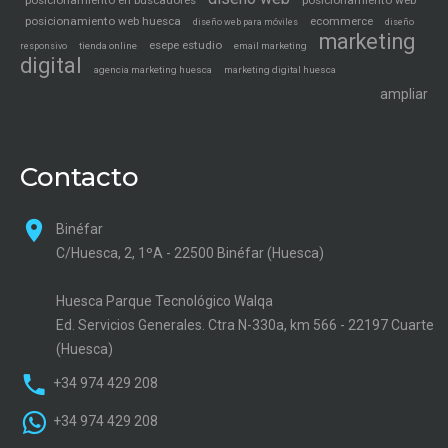
posicionamiento en buscadores
posicionamiento web
posicionamiento web huesca
ecommerce
diseño web para móviles
diseño
marketing
esepe estudio
tienda online
email marketing
responsivo
digital
agencia marketing huesca
marketing digital huesca
ampliar
Contacto
Binéfar
C/Huesca, 2, 1ºA - 22500 Binéfar (Huesca)
Huesca Parque Tecnológico Walqa
Ed. Servicios Generales. Ctra N-330a, km 566 - 22197 Cuarte
(Huesca)
+34 974 429 208
+34 974 429 208