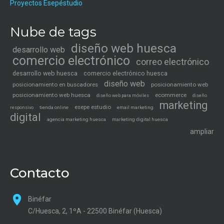
Proyectos Esepéstudio
Nube de tags
diseño web huesca
desarrollo web
comercio electrónico
correo electrónico
desarrollo web huesca
comercio electrónico huesca
diseño web
posicionamiento en buscadores
posicionamiento web
posicionamiento web huesca
ecommerce
diseño web para móviles
diseño
marketing
esepe estudio
tienda online
email marketing
responsivo
digital
agencia marketing huesca
marketing digital huesca
ampliar
Contacto
Binéfar
C/Huesca, 2, 1ºA - 22500 Binéfar (Huesca)