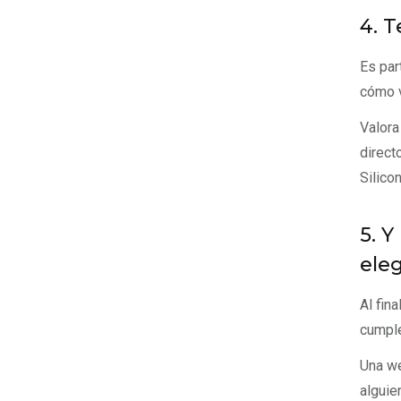
4. T
Es par
cómo v
Valora
direct
Silicon
5. Y
ele
Al fin
cumple
Una we
alguie