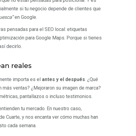
orque no están pensadas para posicionar. Y es
ialmente si tu negocio depende de clientes que
Huesca”
en Google.
as pensadas para el SEO local: etiquetas
 optimización para Google Maps. Porque si tienes
sí decirlo.
ean reales
mente importa es el
antes y el después
. ¿Qué
ron más ventas? ¿Mejoraron su imagen de marca?
étricas, pantallazos o incluso testimonios.
entienden tu mercado. En nuestro caso,
de Cuarte, y nos encanta ver cómo muchas han
esto cada semana.