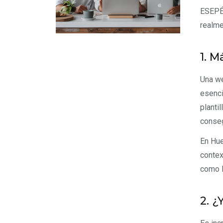
ESEPÉ 
realme
1. M
Una we
esenci
planti
conseg
En Hue
contex
como B
2. 