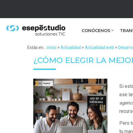
CONÓCENOS
TRAN
Estás en...
inicio
>
Actualidad
>
Actualidad web
>
Desarro
¿CÓMO ELEGIR LA MEJO
Si est
ese la
agenci
recurs
Pero t
tu mar