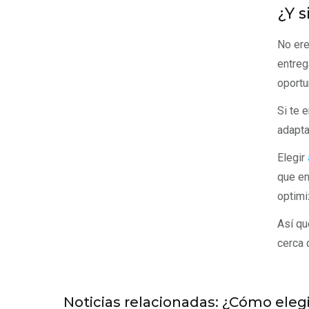
¿Y s
No ere
entreg
oportu
Si te 
adapta
Elegir
que en
optimi
Así qu
cerca 
Noticias relacionadas: ¿Cómo eleg