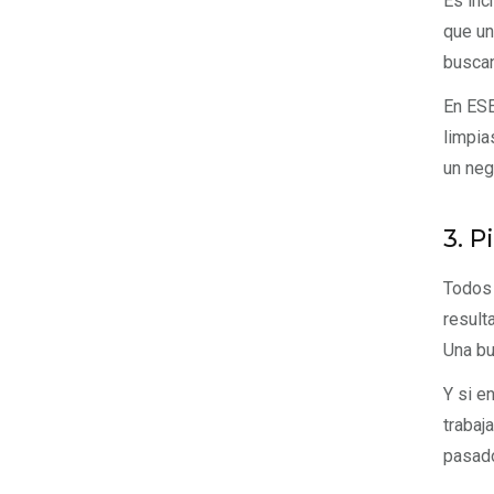
Es inc
que un
busca
En ESE
limpia
un neg
3. P
Todos 
result
Una bu
Y si e
trabaj
pasado