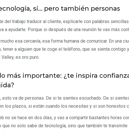
ecnología, sí... pero también personas
te del trabajo traducir al cliente, explicarle con palabras sencill
a a ayudarte. Porque si después de una reunión te vas más conf
 mucho esa cercanía, esa forma humana de comunicar. En una ci
o, tener a alguien que te coge el teléfono, que se sienta contigo
 Valley, es oro puro.
 lo más importante: ¿te inspira confian
gida?
al, esto va de personas. De si te sientes escuchado. De si siente
n los plazos, si están cuando los necesitas y si son honestos c
b no se hace en dos días, y vas a compartir bastantes horas con
n que no solo sabe de tecnología, sino que también te transmit