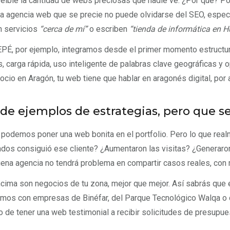
reíble la cantidad de webs preciosas que nadie ve. ¿Por qué? P
a agencia web que se precie no puede olvidarse del SEO, espec
n servicios
“cerca de mí”
o escriben
“tienda de informática en 
PÉ, por ejemplo, integramos desde el primer momento estructur
s, carga rápida, uso inteligente de palabras clave geográficas y
ocio en Aragón, tu web tiene que hablar en aragonés digital, por a
ide ejemplos de estrategias, pero que s
podemos poner una web bonita en el portfolio. Pero lo que real
ados consiguió ese cliente? ¿Aumentaron las visitas? ¿Genera
ena agencia no tendrá problema en compartir casos reales, con m
ncima son negocios de tu zona, mejor que mejor. Así sabrás que 
amos con empresas de Binéfar, del Parque Tecnológico Walqa o 
 de tener una web testimonial a recibir solicitudes de presupu