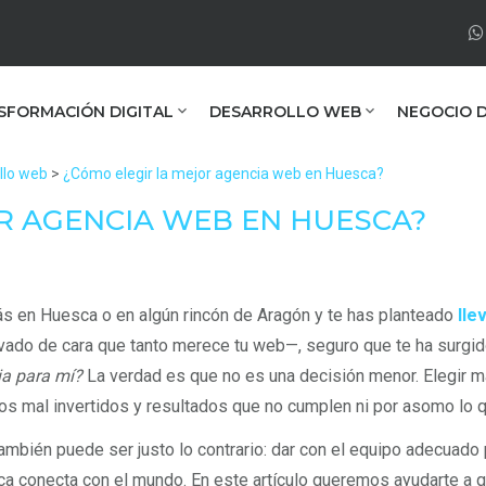
SFORMACIÓN DIGITAL
DESARROLLO WEB
NEGOCIO D
llo web
>
¿Cómo elegir la mejor agencia web en Huesca?
R AGENCIA WEB EN HUESCA?
ás en Huesca o en algún rincón de Aragón y te has planteado
lle
vado de cara que tanto merece tu web—, seguro que te ha surgi
a para mí?
La verdad es que no es una decisión menor. Elegir ma
os mal invertidos y resultados que no cumplen ni por asomo lo q
ambién puede ser justo lo contrario: dar con el equipo adecuado
ca conecta con el mundo. En este artículo queremos ayudarte a 