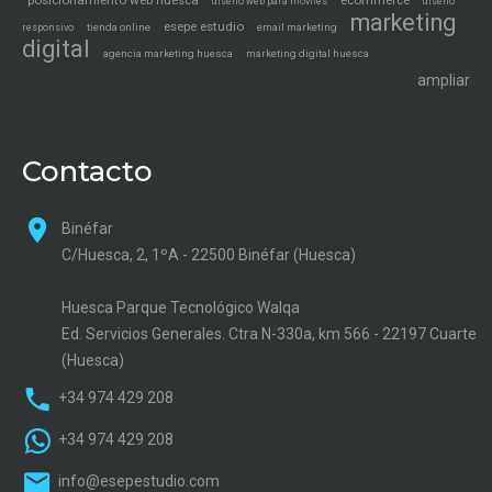
posicionamiento web huesca
ecommerce
diseño web para móviles
diseño
marketing
esepe estudio
tienda online
email marketing
responsivo
digital
agencia marketing huesca
marketing digital huesca
ampliar
Contacto
Binéfar
C/Huesca, 2, 1ºA - 22500 Binéfar (Huesca)
Huesca Parque Tecnológico Walqa
Ed. Servicios Generales. Ctra N-330a, km 566 - 22197 Cuarte
(Huesca)
+34 974 429 208
+34 974 429 208
info@esepestudio.com