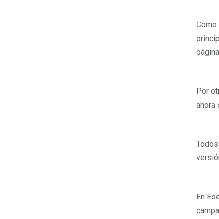
Como y
princi
página
Por ot
ahora 
Todos 
versió
En Ese
campañ