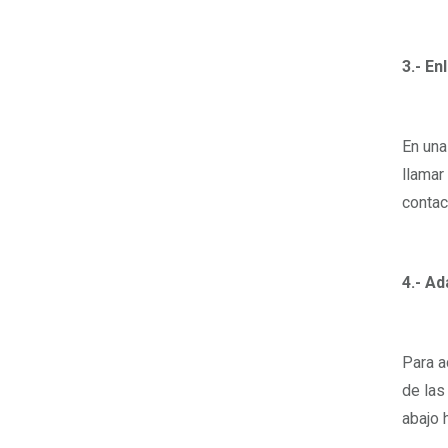
3.- En
En una
llamar
contac
4.- Ad
Para a
de las
abajo 