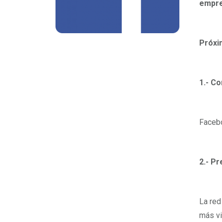
empre
Próxi
1.- C
Facebo
2.- P
La red
más vi