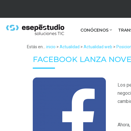
CONÓCENOS
TRAN
Estás en...
inicio
>
Actualidad
>
Actualidad web
>
Posici
FACEBOOK LANZA NOVE
Los pe
negoci
cambio
Ahora