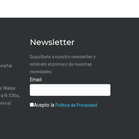
Newsletter
Suscríbete a nuestro newsletter y
entérate el primero de nuestras
Binéfar
novedades
Email
o Walqa
tra N-330a,
uesca)
Acepto la
Política de Privacidad