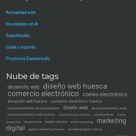
Actualidad web
Novedades en IA
Esepéstudio
Guías y soporte
Proyectos Esepéstudio
Nube de tags
diseño web huesca
desarrollo web
comercio electrónico
correo electrónico
desarrollo web huesca
comercio electrónico huesca
diseño web
posicionamiento en buscadores
posicionamiento web
posicionamiento web huesca
ecommerce
diseño web para móviles
diseño
marketing
esepe estudio
tienda online
email marketing
responsivo
digital
agencia marketing huesca
marketing digital huesca