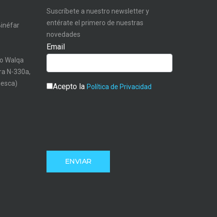
Suscríbete a nuestro newsletter y
entérate el primero de nuestras
Binéfar
novedades
Email
o Walqa
tra N-330a,
uesca)
Acepto la
Política de Privacidad