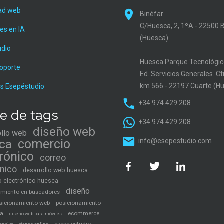
ad web
Binéfar
C/Huesca, 2, 1ºA - 22500 
es en IA
(Huesca)
udio
Huesca Parque Tecnológic
soporte
Ed. Servicios Generales. C
km 566 - 22197 Cuarte (H
s Esepéstudio
+34 974 429 208
e de tags
+34 974 429 208
diseño web
ollo web
ca
comercio
info@esepestudio.com
trónico
correo
ónico
desarrollo web huesca
 electrónico huesca
diseño
amiento en buscadores
sicionamiento web
posicionamiento
ca
ecommerce
diseño web para móviles