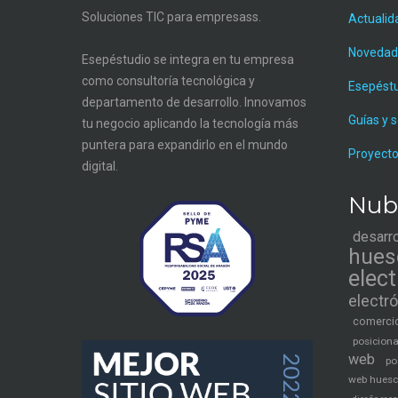
Soluciones TIC para empresass.
Actualid
Novedad
Esepéstudio se integra en tu empresa
como consultoría tecnológica y
Esepést
departamento de desarrollo. Innovamos
Guías y 
tu negocio aplicando la tecnología más
puntera para expandirlo en el mundo
Proyecto
digital.
Nub
desarr
hues
elec
electr
comercio
posicion
web
po
web hues