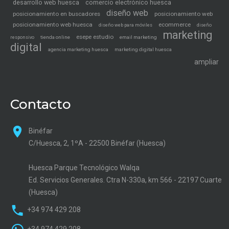
desarrollo web huesca
comercio electrónico huesca
diseño web
posicionamiento en buscadores
posicionamiento web
posicionamiento web huesca
ecommerce
diseño web para móviles
diseño
marketing
esepe estudio
tienda online
email marketing
responsivo
digital
agencia marketing huesca
marketing digital huesca
ampliar
Contacto
Binéfar
C/Huesca, 2, 1ºA - 22500 Binéfar (Huesca)
Huesca Parque Tecnológico Walqa
Ed. Servicios Generales. Ctra N-330a, km 566 - 22197 Cuarte
(Huesca)
+34 974 429 208