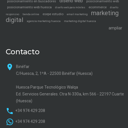
diseño web
posicionamiento en buscadores
posicionamiento web
posicionamiento web huesca
ecommerce
diseño web para móviles
diseño
marketing
esepe estudio
tienda online
email marketing
responsivo
digital
agencia marketing huesca
marketing digital huesca
ampliar
Contacto
Binéfar
C/Huesca, 2, 1ºA - 22500 Binéfar (Huesca)
Huesca Parque Tecnológico Walqa
Ed. Servicios Generales. Ctra N-330a, km 566 - 22197 Cuarte
(Huesca)
+34 974 429 208
+34 974 429 208