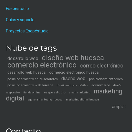
Esepéstudio
Guías y soporte
Proyectos Esepéstudio
Nube de tags
diseño web huesca
desarrollo web
comercio electrónico
correo electrónico
desarrollo web huesca
comercio electrónico huesca
diseño web
posicionamiento en buscadores
posicionamiento web
posicionamiento web huesca
ecommerce
diseño web para móviles
diseño
marketing
esepe estudio
tienda online
email marketing
responsivo
digital
agencia marketing huesca
marketing digital huesca
ampliar
Contacto