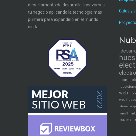
departamento de desarrollo. Innovamos
Guías y 
tu negocio aplicando la tecnología más
puntera para expandirlo en el mundo
Proyecto
digital.
Nub
desarr
hues
elec
electr
comercio
posicion
web
po
web hues
diseño resp
email mark
agencia ma