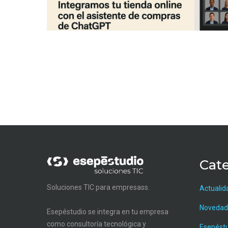
Cate
Soluciones TIC para empresass.
Actualid
Novedad
Esepéstudio se integra en tu empresa
como consultoría tecnológica y
Esepést