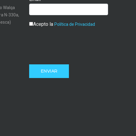
o Walqa
tra N-330a,
uesca)
Acepto la
Política de Privacidad