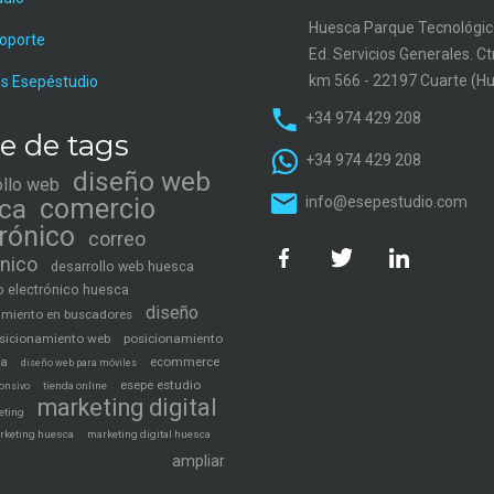
Huesca Parque Tecnológic
soporte
Ed. Servicios Generales. C
km 566 - 22197 Cuarte (H
s Esepéstudio
+34 974 429 208
e de tags
+34 974 429 208
diseño web
ollo web
ca
comercio
info@esepestudio.com
trónico
correo
ónico
desarrollo web huesca
 electrónico huesca
diseño
amiento en buscadores
sicionamiento web
posicionamiento
ca
ecommerce
diseño web para móviles
esepe estudio
tienda online
onsivo
marketing digital
eting
rketing huesca
marketing digital huesca
ampliar