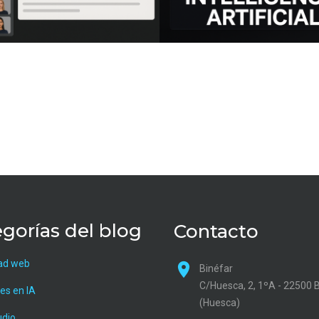
gorías del blog
Contacto
ad web
Binéfar
C/Huesca, 2, 1ºA - 22500 
es en IA
(Huesca)
udio