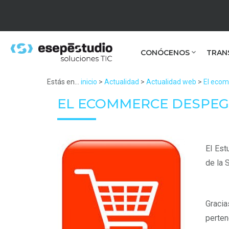
CONÓCENOS
TRAN
Estás en...
inicio
>
Actualidad
>
Actualidad web
>
El eco
EL ECOMMERCE DESPEG
El Est
de la 
Graci
perten