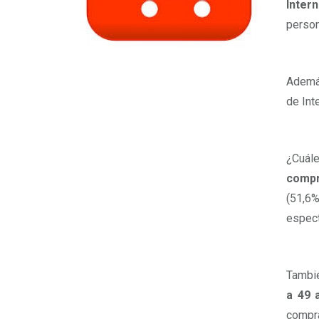
Intern
person
Además
de Int
¿Cuál
compr
(51,6%
espect
Tambié
a 49 
compra