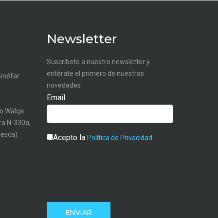
Newsletter
Suscríbete a nuestro newsletter y
entérate el primero de nuestras
Binéfar
novedades
Email
o Walqa
tra N-330a,
uesca)
Acepto la
Política de Privacidad