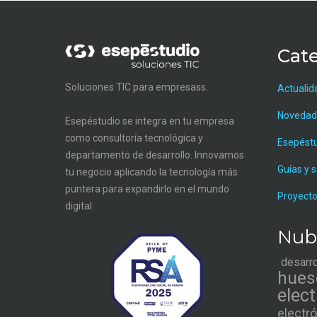
Cate
Soluciones TIC para empresass.
Actualid
Novedad
Esepéstudio se integra en tu empresa
como consultoría tecnológica y
Esepést
departamento de desarrollo. Innovamos
Guías y 
tu negocio aplicando la tecnología más
puntera para expandirlo en el mundo
Proyecto
digital.
Nub
desarr
hues
elec
electr