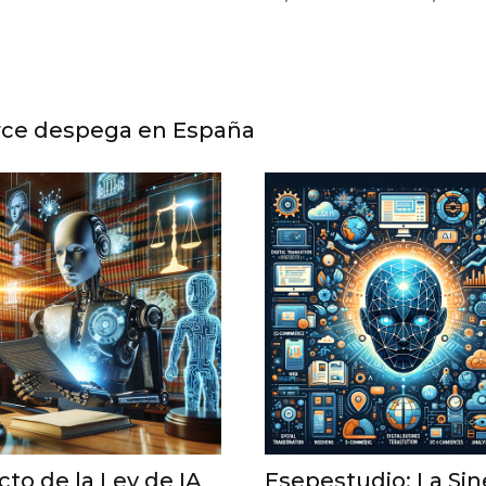
erce despega en España
to de la Ley de IA
Esepestudio: La Sin