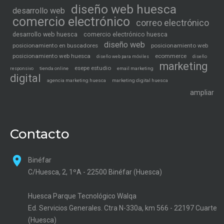
diseño web huesca
desarrollo web
comercio electrónico
correo electrónico
desarrollo web huesca
comercio electrónico huesca
diseño web
posicionamiento en buscadores
posicionamiento web
posicionamiento web huesca
ecommerce
diseño web para móviles
diseño
marketing
esepe estudio
tienda online
email marketing
responsivo
digital
agencia marketing huesca
marketing digital huesca
ampliar
Contacto
Binéfar
C/Huesca, 2, 1ºA - 22500 Binéfar (Huesca)
Huesca Parque Tecnológico Walqa
Ed. Servicios Generales. Ctra N-330a, km 566 - 22197 Cuarte
(Huesca)