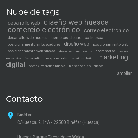
Nube de tags
diseño web huesca
desarrollo web
comercio electrónico
correo electrónico
desarrollo web huesca
comercio electrónico huesca
diseño web
posicionamiento en buscadores
posicionamiento web
posicionamiento web huesca
ecommerce
diseño web para móviles
diseño
marketing
esepe estudio
tienda online
email marketing
responsivo
digital
agencia marketing huesca
marketing digital huesca
ampliar
Contacto
Binéfar
C/Huesca, 2, 1ºA - 22500 Binéfar (Huesca)
Huesca Parque Tecnológico Walqa