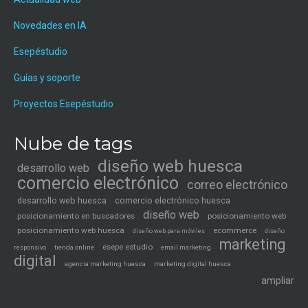
Novedades en IA
Esepéstudio
Guías y soporte
Proyectos Esepéstudio
Nube de tags
diseño web huesca
desarrollo web
comercio electrónico
correo electrónico
desarrollo web huesca
comercio electrónico huesca
diseño web
posicionamiento en buscadores
posicionamiento web
posicionamiento web huesca
ecommerce
diseño web para móviles
diseño
marketing
esepe estudio
tienda online
email marketing
responsivo
digital
agencia marketing huesca
marketing digital huesca
ampliar