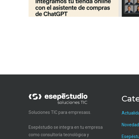
Cate
Soluciones TIC para empresass.
Actualid
Novedad
Esepéstudio se integra en tu empresa
como consultoría tecnológica y
Esepést