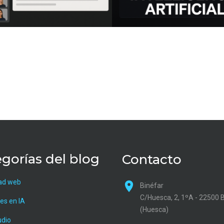
gorías del blog
Contacto
ad web
Binéfar
C/Huesca, 2, 1ºA - 22500 
es en IA
(Huesca)
udio