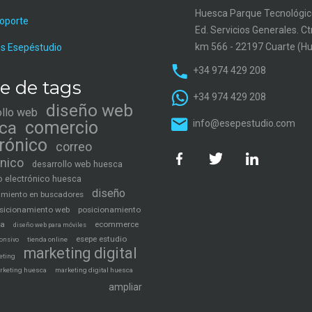
Huesca Parque Tecnológic
soporte
Ed. Servicios Generales. C
km 566 - 22197 Cuarte (H
s Esepéstudio
+34 974 429 208
e de tags
+34 974 429 208
diseño web
ollo web
ca
comercio
info@esepestudio.com
trónico
correo
ónico
desarrollo web huesca
 electrónico huesca
diseño
amiento en buscadores
sicionamiento web
posicionamiento
ca
ecommerce
diseño web para móviles
esepe estudio
tienda online
onsivo
marketing digital
eting
rketing huesca
marketing digital huesca
ampliar