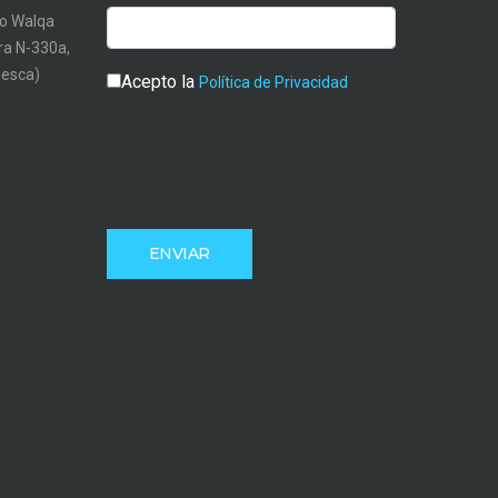
o Walqa
tra N-330a,
uesca)
Acepto la
Política de Privacidad