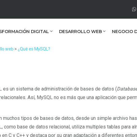
SFORMACIÓN DIGITAL
DESARROLLO WEB
NEGOCIO D
llo web
>
¿Qué es MySQL?
es un sistema de administración de bases de datos (
Databas
relacionales. Así, MySQL no es más que una aplicación que per
n muchos tipos de bases de datos, desde un simple archivo hast
 como base de datos relacional, utiliza multiples tablas para a
o en C y C++ y destaca por su gran adaptación a diferentes entor