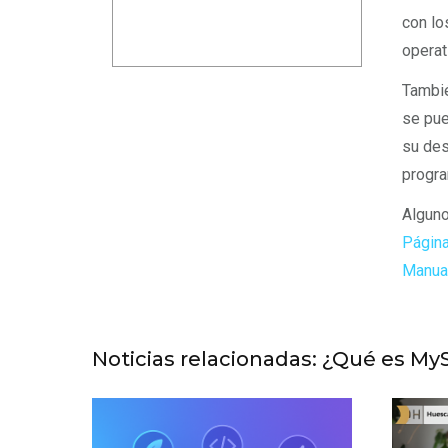
con lo
operat
Tambié
se pue
su des
progra
Alguno
Página
Manua
Noticias relacionadas: ¿Qué es My