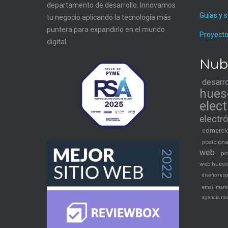
departamento de desarrollo. Innovamos
Guías y 
tu negocio aplicando la tecnología más
puntera para expandirlo en el mundo
Proyecto
digital.
Nub
desarr
hues
elec
electr
comercio
posicion
web
po
web hues
diseño resp
email mark
agencia ma