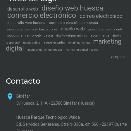
diseño web huesca
desarrollo web
comercio electrónico
correo electrónico
desarrollo web huesca
comercio electrónico huesca
diseño web
posicionamiento en buscadores
posicionamiento web
posicionamiento web huesca
ecommerce
diseño web para móviles
diseño
marketing
esepe estudio
tienda online
email marketing
responsivo
digital
agencia marketing huesca
marketing digital huesca
ampliar
Contacto
Binéfar
C/Huesca, 2, 1ºA - 22500 Binéfar (Huesca)
Huesca Parque Tecnológico Walqa
Ed. Servicios Generales. Ctra N-330a, km 566 - 22197 Cuarte