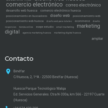
comercio electrónico
correo electrónico
desarrollo web huesca
comercio electrónico huesca
diseño web
posicionamiento en buscadores
posicionamiento web
posicionamiento web huesca
ecommerce
diseño web para móviles
diseño
marketing
esepe estudio
tienda online
email marketing
responsivo
digital
agencia marketing huesca
marketing digital huesca
ampliar
Contacto
Binéfar
C/Huesca, 2, 1ºA - 22500 Binéfar (Huesca)
Huesca Parque Tecnológico Walqa
Ed. Servicios Generales. Ctra N-330a, km 566 - 22197 Cuarte
(Huesca)