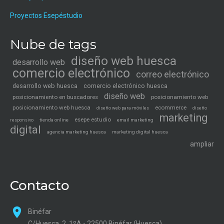
Proyectos Esepéstudio
Nube de tags
diseño web huesca
desarrollo web
comercio electrónico
correo electrónico
desarrollo web huesca
comercio electrónico huesca
diseño web
posicionamiento en buscadores
posicionamiento web
posicionamiento web huesca
ecommerce
diseño web para móviles
diseño
marketing
esepe estudio
tienda online
email marketing
responsivo
digital
agencia marketing huesca
marketing digital huesca
ampliar
Contacto
Binéfar
C/Huesca, 2, 1ºA - 22500 Binéfar (Huesca)