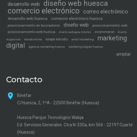
diseño web huesca
desarrollo web
comercio electrónico
correo electrónico
desarrollo web huesca
comercio electrónico huesca
diseño web
posicionamiento en buscadores
posicionamiento web
posicionamiento web huesca
ecommerce
diseño web para móviles
diseño
marketing
esepe estudio
tienda online
email marketing
responsivo
digital
agencia marketing huesca
marketing digital huesca
ampliar
Contacto
Binéfar
C/Huesca, 2, 1ºA - 22500 Binéfar (Huesca)
Huesca Parque Tecnológico Walqa
Ed. Servicios Generales. Ctra N-330a, km 566 - 22197 Cuarte
(Huesca)