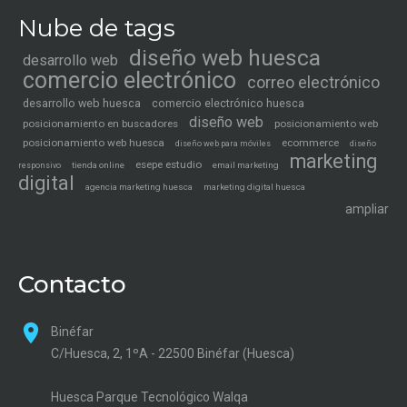
Nube de tags
diseño web huesca
desarrollo web
comercio electrónico
correo electrónico
desarrollo web huesca
comercio electrónico huesca
diseño web
posicionamiento en buscadores
posicionamiento web
posicionamiento web huesca
ecommerce
diseño web para móviles
diseño
marketing
esepe estudio
tienda online
email marketing
responsivo
digital
agencia marketing huesca
marketing digital huesca
ampliar
Contacto
Binéfar
C/Huesca, 2, 1ºA - 22500 Binéfar (Huesca)
Huesca Parque Tecnológico Walqa