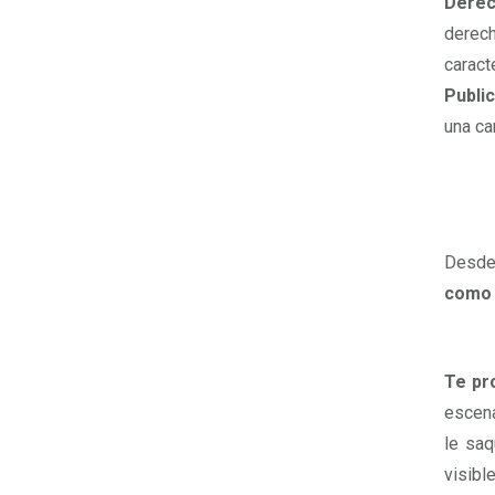
Derec
derec
caract
Public
una ca
Desde
como 
Te pr
escena
le saq
visibl