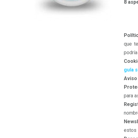
8 asp
Políti
que te
podría
Cooki
guía s
Aviso 
Prote
para a
Regis
nombre
Newsl
estos 