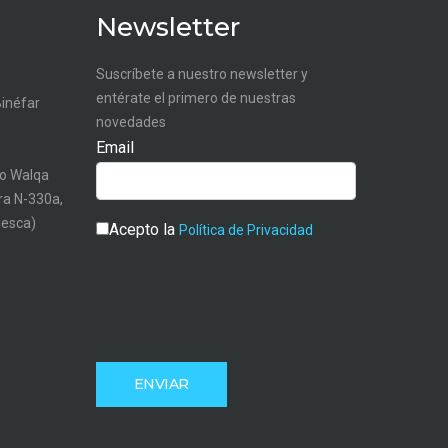
Newsletter
Suscríbete a nuestro newsletter y
entérate el primero de nuestras
Binéfar
novedades
Email
o Walqa
tra N-330a,
uesca)
Acepto la
Política de Privacidad