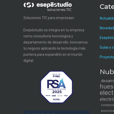
Cate
Soluciones TIC para empresass.
Actualid
Novedad
Esepéstudio se integra en tu empresa
como consultoría tecnológica y
Esepést
departamento de desarrollo. Innovamos
Guías y 
tu negocio aplicando la tecnología más
puntera para expandirlo en el mundo
Proyecto
digital.
Nub
desarr
hues
elec
electr
comercio
posicion