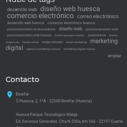
diseño web huesca
desarrollo web
comercio electrónico
correo electrónico
desarrollo web huesca
comercio electrónico huesca
diseño web
posicionamiento en buscadores
posicionamiento web
posicionamiento web huesca
ecommerce
diseño web para móviles
diseño
marketing
esepe estudio
tienda online
email marketing
responsivo
digital
agencia marketing huesca
marketing digital huesca
ampliar
Contacto
Binéfar
C/Huesca, 2, 1ºA - 22500 Binéfar (Huesca)
Huesca Parque Tecnológico Walqa
Ed. Servicios Generales. Ctra N-330a, km 566 - 22197 Cuarte