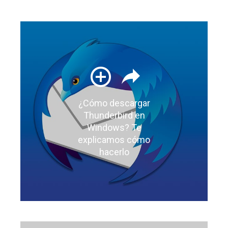
¿Cómo descargar
Thunderbird en
Windows? Te
explicamos cómo
hacerlo