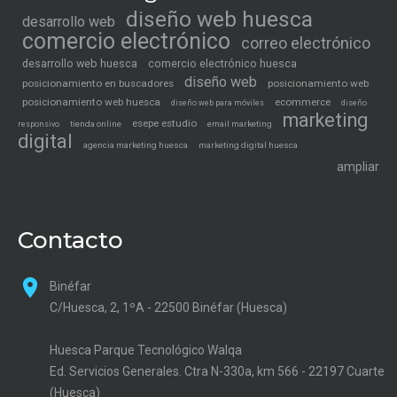
diseño web huesca
desarrollo web
comercio electrónico
correo electrónico
desarrollo web huesca
comercio electrónico huesca
diseño web
posicionamiento en buscadores
posicionamiento web
posicionamiento web huesca
ecommerce
diseño web para móviles
diseño
marketing
esepe estudio
tienda online
email marketing
responsivo
digital
agencia marketing huesca
marketing digital huesca
ampliar
Contacto
Binéfar
C/Huesca, 2, 1ºA - 22500 Binéfar (Huesca)
Huesca Parque Tecnológico Walqa
Ed. Servicios Generales. Ctra N-330a, km 566 - 22197 Cuarte
(Huesca)