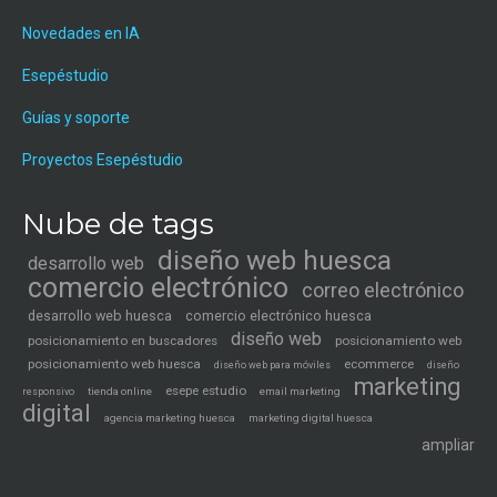
Novedades en IA
Esepéstudio
Guías y soporte
Proyectos Esepéstudio
Nube de tags
diseño web huesca
desarrollo web
comercio electrónico
correo electrónico
desarrollo web huesca
comercio electrónico huesca
diseño web
posicionamiento en buscadores
posicionamiento web
posicionamiento web huesca
ecommerce
diseño web para móviles
diseño
marketing
esepe estudio
tienda online
email marketing
responsivo
digital
agencia marketing huesca
marketing digital huesca
ampliar