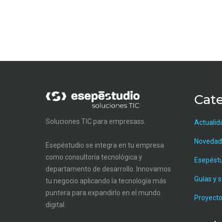
Cate
Soluciones TIC para empresass.
Actualid
Novedad
Esepéstudio se integra en tu empresa
como consultoría tecnológica y
Esepést
departamento de desarrollo. Innovamos
Guías y 
tu negocio aplicando la tecnología más
puntera para expandirlo en el mundo
Proyecto
digital.