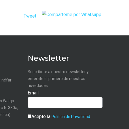
Tweet
Newsletter
Suscríbete a nuestro newsletter y
entérate el primero de nuestras
Binéfar
novedades
Email
o Walqa
tra N-330a,
uesca)
Acepto la
Política de Privacidad