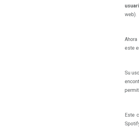
usuar
web).
Ahora
este e
Su us
encont
permi
Este c
Spotif