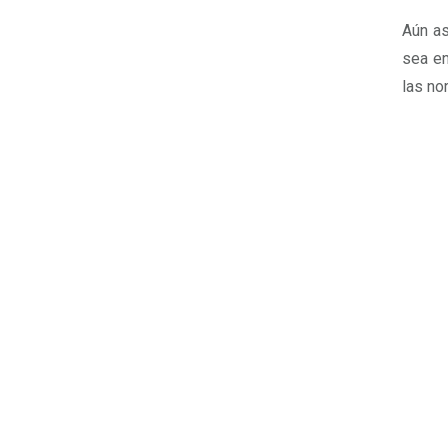
Aún as
sea en
las no