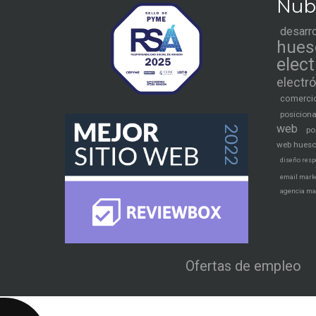
Nub
desarr
hues
elec
electr
comercio
posicion
web
po
web hues
diseño resp
email mark
agencia ma
Ofertas de empleo