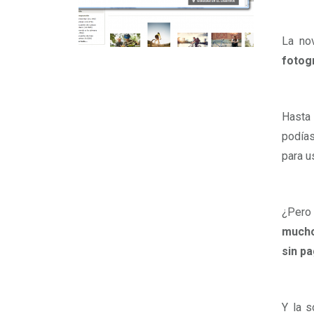
La no
fotogr
Hasta 
podías
para u
¿Pero 
mucho
sin pa
Y la s