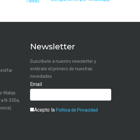
Tweet
Newsletter
Suscríbete a nuestro newsletter y
entérate el primero de nuestras
Binéfar
novedades
Email
o Walqa
tra N-330a,
uesca)
Acepto la
Política de Privacidad