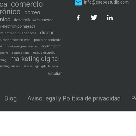
ca
comercio
info@esepestudio.com
trónico
correo
ónico
desarrollo web huesca
 electrónico huesca
diseño
amiento en buscadores
sicionamiento web
posicionamiento
ca
ecommerce
diseño web para móviles
esepe estudio
tienda online
onsivo
marketing digital
eting
rketing huesca
marketing digital huesca
ampliar
Blog
Aviso legal y Política de privacidad
P