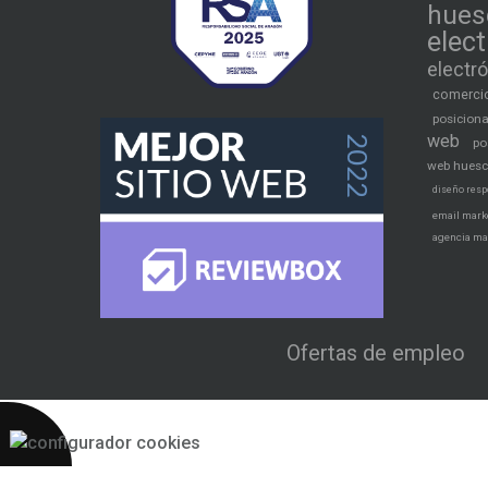
hues
elec
electr
comercio
posicion
web
po
web hues
diseño resp
email mark
agencia ma
Ofertas de empleo