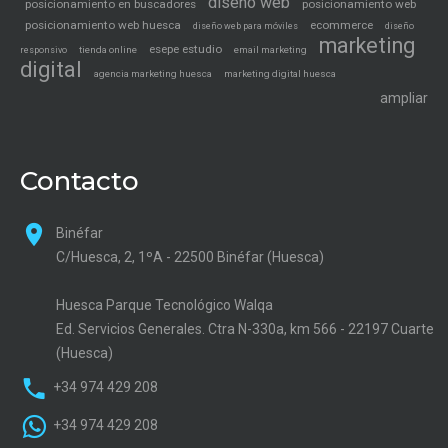
diseño web
posicionamiento en buscadores
posicionamiento web
posicionamiento web huesca
ecommerce
diseño web para móviles
diseño
marketing
esepe estudio
tienda online
email marketing
responsivo
digital
agencia marketing huesca
marketing digital huesca
ampliar
Contacto
Binéfar
C/Huesca, 2, 1ºA - 22500 Binéfar (Huesca)
Huesca Parque Tecnológico Walqa
Ed. Servicios Generales. Ctra N-330a, km 566 - 22197 Cuarte
(Huesca)
+34 974 429 208
+34 974 429 208