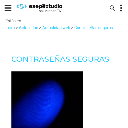
Estás en...
inicio
>
Actualidad
>
Actualidad web
>
Contraseñas seguras
CONTRASEÑAS SEGURAS