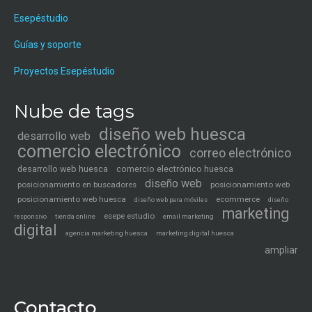
Esepéstudio
Guías y soporte
Proyectos Esepéstudio
Nube de tags
diseño web huesca
desarrollo web
comercio electrónico
correo electrónico
desarrollo web huesca
comercio electrónico huesca
diseño web
posicionamiento en buscadores
posicionamiento web
posicionamiento web huesca
ecommerce
diseño web para móviles
diseño
marketing
esepe estudio
tienda online
email marketing
responsivo
digital
agencia marketing huesca
marketing digital huesca
ampliar
Contacto