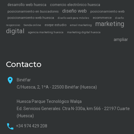
desarrollo web huesca
comercio electrónico huesca
diseño web
posicionamiento en buscadores
posicionamiento web
posicionamiento web huesca
ecommerce
diseño web para móviles
diseño
marketing
esepe estudio
tienda online
email marketing
responsivo
digital
agencia marketing huesca
marketing digital huesca
ampliar
Contacto
Binéfar
C/Huesca, 2, 1ºA - 22500 Binéfar (Huesca)
Huesca Parque Tecnológico Walqa
Ed. Servicios Generales. Ctra N-330a, km 566 - 22197 Cuarte
(Huesca)
+34 974 429 208