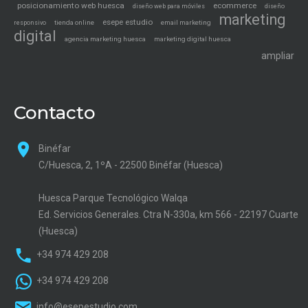
posicionamiento web huesca
ecommerce
diseño web para móviles
diseño
marketing
esepe estudio
tienda online
email marketing
responsivo
digital
agencia marketing huesca
marketing digital huesca
ampliar
Contacto
Binéfar
C/Huesca, 2, 1ºA - 22500 Binéfar (Huesca)
Huesca Parque Tecnológico Walqa
Ed. Servicios Generales. Ctra N-330a, km 566 - 22197 Cuarte
(Huesca)
+34 974 429 208
+34 974 429 208
info@esepestudio.com