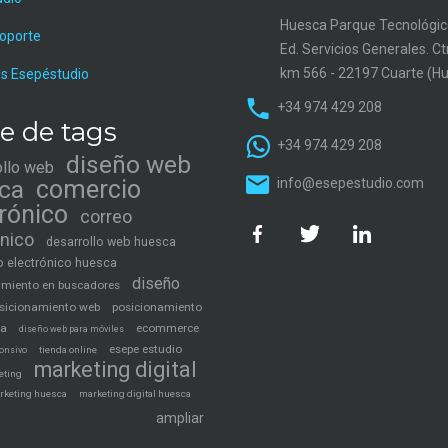
Huesca Parque Tecnológic
soporte
Ed. Servicios Generales. C
km 566 - 22197 Cuarte (H
s Esepéstudio
+34 974 429 208
e de tags
+34 974 429 208
diseño web
ollo web
ca
comercio
info@esepestudio.com
trónico
correo
ónico
desarrollo web huesca
 electrónico huesca
diseño
amiento en buscadores
sicionamiento web
posicionamiento
ca
ecommerce
diseño web para móviles
esepe estudio
tienda online
onsivo
marketing digital
eting
rketing huesca
marketing digital huesca
ampliar