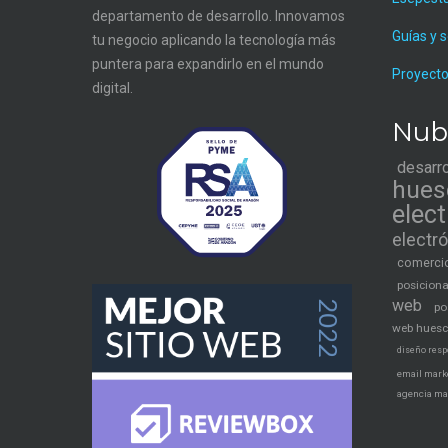
departamento de desarrollo. Innovamos
Guías y 
tu negocio aplicando la tecnología más
puntera para expandirlo en el mundo
Proyecto
digital.
Nub
desarr
hues
elec
electr
comercio
posicion
web
po
web hues
diseño resp
email mark
agencia ma