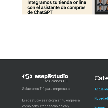
Cate
Soluciones TIC para empresass.
Actualid
Novedad
Esepéstudio se integra en tu empresa
como consultoría tecnológica y
Esepést