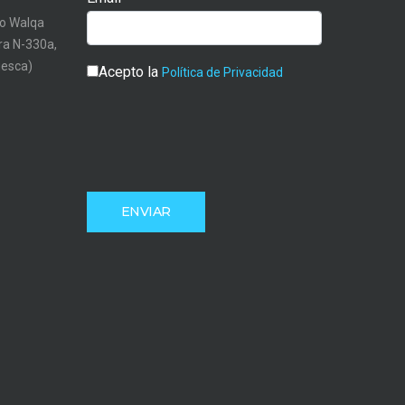
o Walqa
tra N-330a,
uesca)
Acepto la
Política de Privacidad