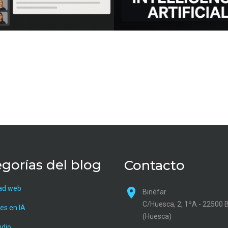
gorías del blog
Contacto
ad web
Binéfar
C/Huesca, 2, 1ºA - 22500 
es en IA
(Huesca)
udio