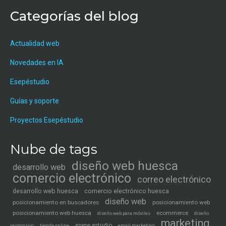
Categorías del blog
Actualidad web
Novedades en IA
Esepéstudio
Guías y soporte
Proyectos Esepéstudio
Nube de tags
diseño web huesca
desarrollo web
comercio electrónico
correo electrónico
desarrollo web huesca
comercio electrónico huesca
diseño web
posicionamiento en buscadores
posicionamiento web
posicionamiento web huesca
ecommerce
diseño web para móviles
diseño
marketing
esepe estudio
tienda online
email marketing
responsivo