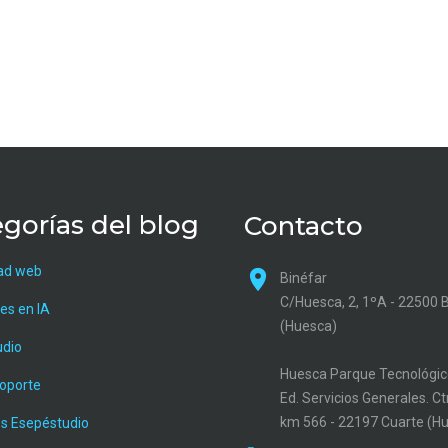
gorías del blog
Contacto
ad web
Binéfar
C/Huesca, 2, 1ºA - 22500 
es en IA
(Huesca)
udio
Huesca Parque Tecnológic
soporte
Ed. Servicios Generales. C
km 566 - 22197 Cuarte (H
s Esepéstudio