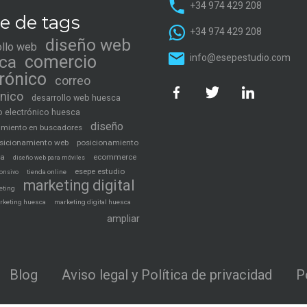
+34 974 429 208
e de tags
+34 974 429 208
diseño web
ollo web
ca
comercio
info@esepestudio.com
trónico
correo
ónico
desarrollo web huesca
 electrónico huesca
diseño
amiento en buscadores
sicionamiento web
posicionamiento
ca
ecommerce
diseño web para móviles
esepe estudio
tienda online
onsivo
marketing digital
eting
rketing huesca
marketing digital huesca
ampliar
Blog
Aviso legal y Política de privacidad
P