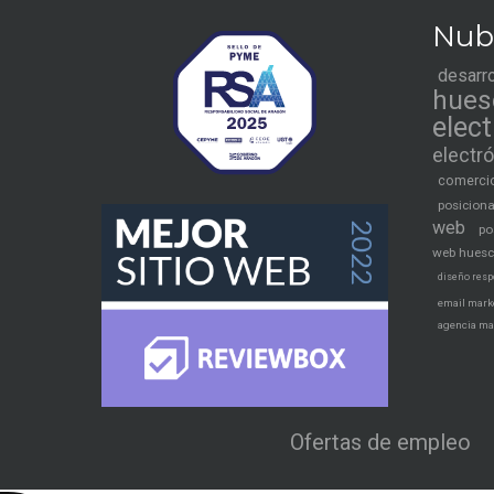
Nub
desarr
hues
elec
electr
comercio
posicion
web
po
web hues
diseño resp
email mark
agencia ma
Ofertas de empleo