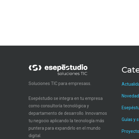
Cate
Soluciones TIC para empresass.
Actualid
Novedad
Esepéstudio se integra en tu empresa
como consultoría tecnológica y
Esepést
departamento de desarrollo. Innovamos
Guías y 
tu negocio aplicando la tecnología más
puntera para expandirlo en el mundo
Proyecto
digital.