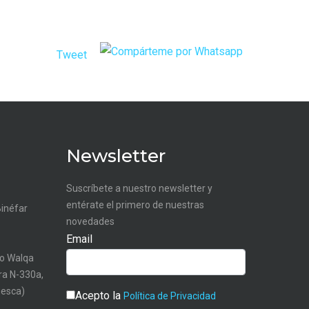
Tweet
Newsletter
Suscríbete a nuestro newsletter y
entérate el primero de nuestras
Binéfar
novedades
Email
o Walqa
tra N-330a,
uesca)
Acepto la
Política de Privacidad