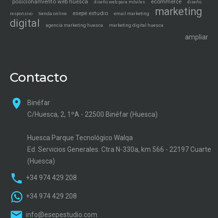
posicionamiento web huesca
ecommerce
diseño web para móviles
diseño
marketing
esepe estudio
tienda online
email marketing
responsivo
digital
agencia marketing huesca
marketing digital huesca
ampliar
Contacto
Binéfar
C/Huesca, 2, 1ºA - 22500 Binéfar (Huesca)
Huesca Parque Tecnológico Walqa
Ed. Servicios Generales. Ctra N-330a, km 566 - 22197 Cuarte
(Huesca)
+34 974 429 208
+34 974 429 208
info@esepestudio.com