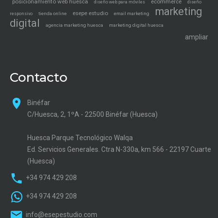
posicionamiento web huesca
ecommerce
diseño web para móviles
diseño
marketing
esepe estudio
tienda online
email marketing
responsivo
digital
agencia marketing huesca
marketing digital huesca
ampliar
Contacto
Binéfar
C/Huesca, 2, 1ºA - 22500 Binéfar (Huesca)
Huesca Parque Tecnológico Walqa
Ed. Servicios Generales. Ctra N-330a, km 566 - 22197 Cuarte
(Huesca)
+34 974 429 208
+34 974 429 208
info@esepestudio.com