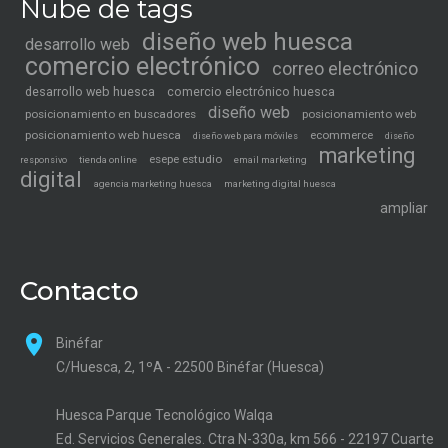
Nube de tags
diseño web huesca
desarrollo web
comercio electrónico
correo electrónico
desarrollo web huesca
comercio electrónico huesca
diseño web
posicionamiento en buscadores
posicionamiento web
posicionamiento web huesca
ecommerce
diseño web para móviles
diseño
marketing
esepe estudio
tienda online
email marketing
responsivo
digital
agencia marketing huesca
marketing digital huesca
ampliar
Contacto
Binéfar
C/Huesca, 2, 1ºA - 22500 Binéfar (Huesca)
Huesca Parque Tecnológico Walqa
Ed. Servicios Generales. Ctra N-330a, km 566 - 22197 Cuarte