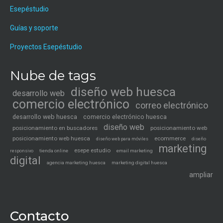
Esepéstudio
Guías y soporte
Proyectos Esepéstudio
Nube de tags
diseño web huesca
desarrollo web
comercio electrónico
correo electrónico
desarrollo web huesca
comercio electrónico huesca
diseño web
posicionamiento en buscadores
posicionamiento web
posicionamiento web huesca
ecommerce
diseño web para móviles
diseño
marketing
esepe estudio
tienda online
email marketing
responsivo
digital
agencia marketing huesca
marketing digital huesca
ampliar
Contacto