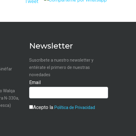
Tweet
Newsletter
Suscríbete a nuestro newsletter y
entérate el primero de nuestras
Binéfar
novedades
Email
o Walqa
tra N-330a,
uesca)
Acepto la
Política de Privacidad