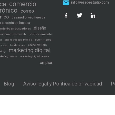
ca
comercio
info@esepestudio.com
trónico
correo
ónico
desarrollo web huesca
 electrónico huesca
diseño
amiento en buscadores
sicionamiento web
posicionamiento
ca
ecommerce
diseño web para móviles
esepe estudio
tienda online
onsivo
marketing digital
eting
rketing huesca
marketing digital huesca
ampliar
Blog
Aviso legal y Política de privacidad
P