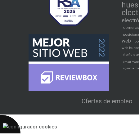
hues
elec
electr
comercio
posicion
web
po
web hues
diseño resp
email mark
agencia ma
Ofertas de empleo