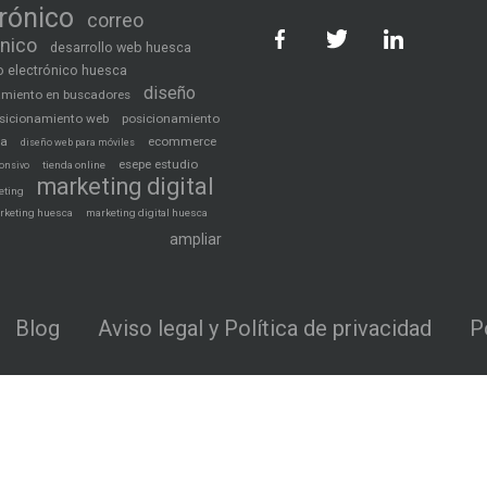
trónico
correo
ónico
desarrollo web huesca
 electrónico huesca
diseño
amiento en buscadores
sicionamiento web
posicionamiento
ca
ecommerce
diseño web para móviles
esepe estudio
tienda online
onsivo
marketing digital
eting
rketing huesca
marketing digital huesca
ampliar
Blog
Aviso legal y Política de privacidad
P
Más 2S