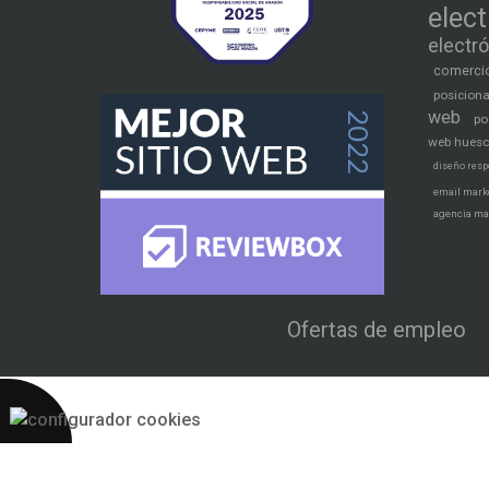
elec
electr
comercio
posicion
web
po
web hues
diseño resp
email mark
agencia ma
Ofertas de empleo