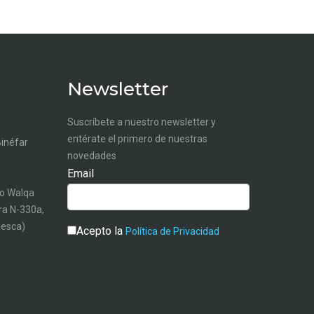
Newsletter
Suscríbete a nuestro newsletter y
entérate el primero de nuestras
Binéfar
novedades
Email
o Walqa
tra N-330a,
uesca)
Acepto la
Política de Privacidad